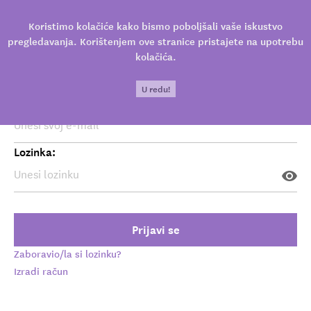
Prijavi se
Koristimo kolačiće kako bismo poboljšali vaše iskustvo
pregledavanja. Korištenjem ove stranice pristajete na upotrebu
kolačića.
U redu!
Tvoj e-mail:
Zagreb
Lozinka:
Prijavi se
Zaboravio/la si lozinku?
Izradi račun
MUZEJ
IZLOŽBE U TIJEKU